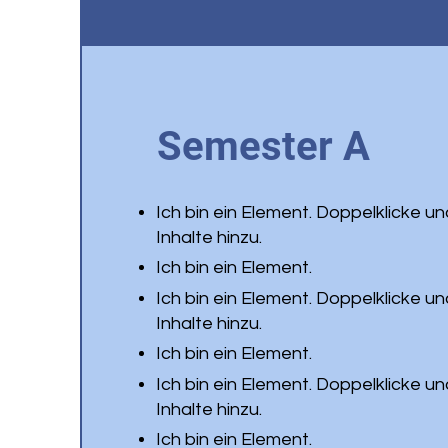
Semester A
Ich bin ein Element. Doppelklicke u
Inhalte hinzu.
Ich bin ein Element.
Ich bin ein Element. Doppelklicke u
Inhalte hinzu.
Ich bin ein Element.
Ich bin ein Element. Doppelklicke u
Inhalte hinzu.
Ich bin ein Element.