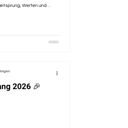
Weitsprung, Werfen und
ortlich und habt euer Bestes
uf euren Einsatz und
olingen
ang 2026 🎉