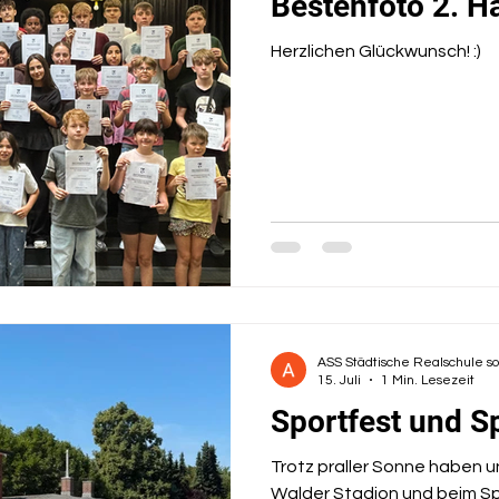
Bestenfoto 2. H
Herzlichen Glückwunsch! :)
ASS Städtische Realschule s
15. Juli
1 Min. Lesezeit
Sportfest und S
Trotz praller Sonne haben u
Walder Stadion und beim S