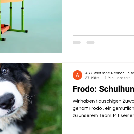
ASS Städtische Realschule s
27. März
1 Min. Lesezeit
Frodo: Schulhun
Wir haben flauschigen Zuw
gehört Frodo , ein gemütlicher Berner Sennenhund , fest
zu unserem Team. Mit seiner
treuen Blick sorgt er ab sof
Atmosphäre in unserem Schul