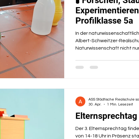
🧪 Forschen, St
Experimentieren
Profilklasse 5a
In der naturwissenschaftlich
Albert-Schweitzer-Realschu
Naturwissenschaft nicht nur
wird erlebt. In den vergan
sich der Naturwissenschafts
kleines Forscherlabor. Die 
experimentierten mit große
spannenden Themen aus C
Naturwissenschaften. Dabei
ASS Städtische Realschule s
eigene Entdecken, genaue
30. Apr.
1 Min. Lesezeit
gemeinsame F
Elternsprechtag
Der 3. Elternsprechtag find
von 14-18 Uhr in Präsenz sta