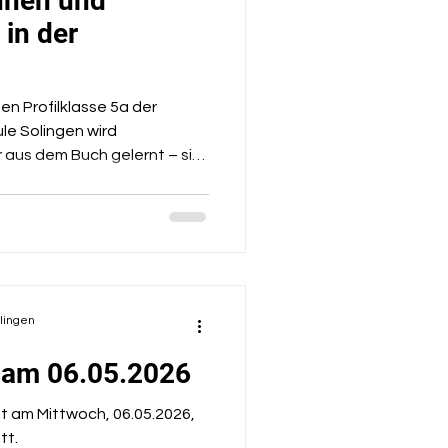
aunen und
 in der
en Profilklasse 5a der
le Solingen wird
 aus dem Buch gelernt – sie
genen Wochen verwandelte
raum regelmäßig in ein
Schülerinnen und Schüler
r Begeisterung zu
hemie und
 standen vor allem das
olingen
 Beobachten und
 am 06.05.2026
et am Mittwoch, 06.05.2026,
tt.