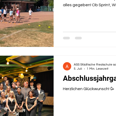
alles gegeben! Ob Sprint, 
Waldlauf - ihr wart mega sp
gezeigt. Wir sind so stolz a
Teamgeist! 🧡
ASS Städtische Realschule s
5. Juli
1 Min. Lesezeit
Abschlussjahrg
Herzlichen Glückwunsch! 🥳