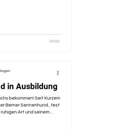
olingen
d in Ausbildung
achs bekommen! Seit Kurzem
 ruhigen Art und seinem
ort für eine ganz besondere
alltag. Als Berner