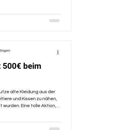
olingen
 500€ beim
utze alte Kleidung aus der
tiere und Kissen zu nähen,
wurden. Eine tolle Aktion,
reis ausgezeichnet wurde. 👍