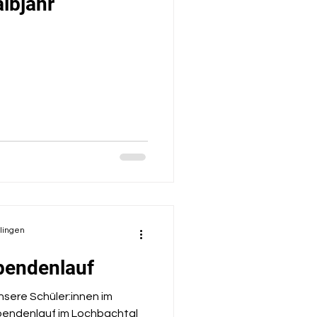
albjahr
olingen
pendenlauf
nsere Schüler:innen im
pendenlauf im Lochbachtal