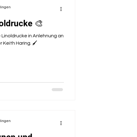
olingen
noldrucke 🎨
e Linoldrucke in Anlehnung an
Keith Haring. 🖌️
olingen